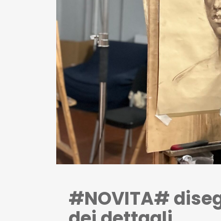
#NOVITA# disegn
dei dettagli