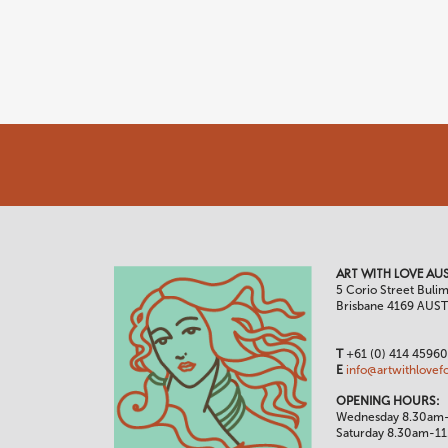
ART WITH LOVE AUS
5 Corio Street Buli
Brisbane 4169 AUS
T
+61 (0) 414 4596
E
info@artwithlovef
OPENING HOURS:
Wednesday 8.30am
Saturday 8.30am-1