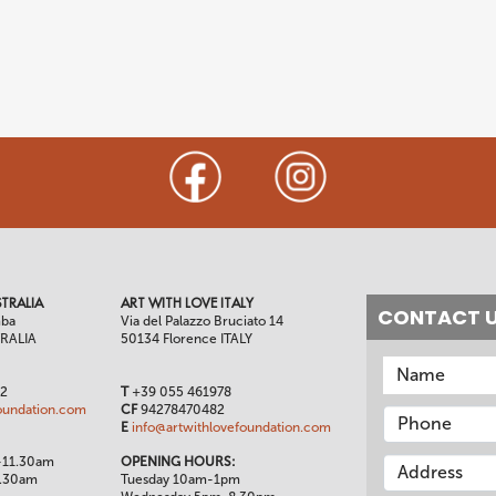
TRALIA
ART WITH LOVE ITALY
CONTACT 
mba
Via del Palazzo Bruciato 14
TRALIA
50134 Florence ITALY
02
T
+39 055 461978
oundation.com
CF
94278470482
E
info@artwithlovefoundation.com
-11.30am
OPENING HOURS:
1.30am
Tuesday 10am-1pm