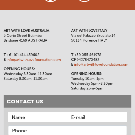
ART WITH LOVE AUSTRALIA
ART WITH LOVE ITALY
5 Corio Street Bulimba
Via del Palazzo Bruciato 14
Brisbane 4169 AUSTRALIA
50134 Florence ITALY
T
+61 (0) 414 459602
T
+39 055 461978
E
info@artwithlovefoundation.com
CF
94278470482
E
info@artwithlovefoundation.com
OPENING HOURS:
Wednesday 8.30am-11.30am
OPENING HOURS:
Saturday 8.30am-11.30am
Tuesday 10am-1pm
Wednesday 5pm-8.30pm
Saturday 2pm-5pm
CONTACT US