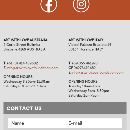
ART WITH LOVE AUSTRALIA
ART WITH LOVE ITALY
5 Corio Street Bulimba
Via del Palazzo Bruciato 14
Brisbane 4169 AUSTRALIA
50134 Florence ITALY
T
+61 (0) 414 459602
T
+39 055 461978
E
info@artwithlovefoundation.com
CF
94278470482
E
info@artwithlovefoundation.com
OPENING HOURS:
Wednesday 8.30am-11.30am
OPENING HOURS:
Saturday 8.30am-11.30am
Tuesday 10am-1pm
Wednesday 5pm-8.30pm
Saturday 2pm-5pm
CONTACT US