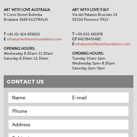
ART WITH LOVE AUSTRALIA
ART WITH LOVE ITALY
5 Corio Street Bulimba
Via del Palazzo Bruciato 14
Brisbane 4169 AUSTRALIA
50134 Florence ITALY
T
+61 (0) 414 459602
T
+39 055 461978
E
info@artwithlovefoundation.com
CF
94278470482
E
info@artwithlovefoundation.com
OPENING HOURS:
Wednesday 8.30am-11.30am
OPENING HOURS:
Saturday 8.30am-11.30am
Tuesday 10am-1pm
Wednesday 5pm-8.30pm
Saturday 2pm-5pm
CONTACT US