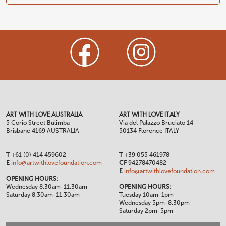
ART WITH LOVE AUSTRALIA
ART WITH LOVE ITALY
5 Corio Street Bulimba
Via del Palazzo Bruciato 14
Brisbane 4169 AUSTRALIA
50134 Florence ITALY
T
+61 (0) 414 459602
T
+39 055 461978
E
info@artwithlovefoundation.com
CF
94278470482
E
info@artwithlovefoundation.com
OPENING HOURS:
Wednesday 8.30am-11.30am
OPENING HOURS:
Saturday 8.30am-11.30am
Tuesday 10am-1pm
Wednesday 5pm-8.30pm
Saturday 2pm-5pm